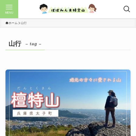
MENU
ホーム
山行
山行
– tag –